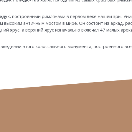
едук,
построенный римлянами в первом веке нашей эры. Уни
ым высоким античным мостом в мире. Он состоит из аркад, ра
ний ярус, а верхний ярус изначально включал 47 малых арок)
озведении этого колоссального монумента, построенного всег