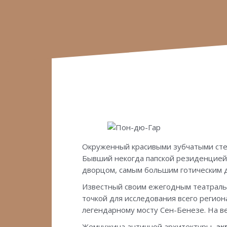
Skip
to
content
Окруженный красивыми зубчатыми стен
Бывший некогда папской резиденцией 
дворцом, самым большим готическим 
Известный своим ежегодным театраль
точкой для исследования всего регион
легендарному мосту Сен-Бенезе. На в
Жемчужина античной архитектуры,
ак