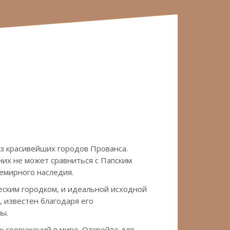
з красивейших городов Прованса.
их не может сравниться с Папским
емирного наследия.
ским городком, и идеальной исходной
, известен благодаря его
пы.
х сооружений в мире. Откройте для