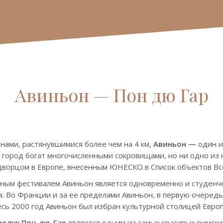
Авиньон — Пон дю Гар
ами, растянувшимися более чем на 4 км,
Авиньон —
один и
город богат многочисленными сокровищами, но ни одно из н
дворцом в Европе, внесенным ЮНЕСКО в Список объектов Вс
ным фестивалем Авиньон является одновременно и студенче
а. Во Франции и за ее пределами Авиньон, в первую очередь
есь 2000 год Авиньон был избран культурной столицей Евро
ведук Пон-дю-Гар
является одним из самых красивых римски